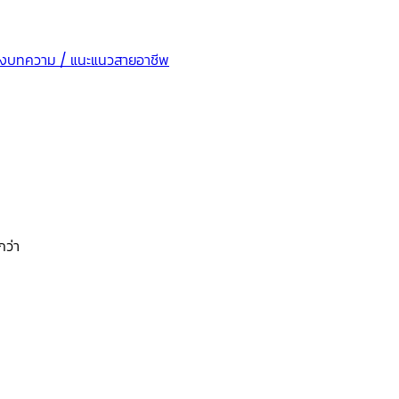
็ง
บทความ / แนะแนวสายอาชีพ
กว่า